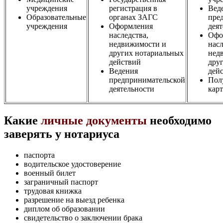
учреждения
регистрация в
Вед
Образовательные
органах ЗАГС
пре
учреждения
Оформления
дея
наследства,
Офо
недвижимости и
насл
других нотариальных
нед
действий
дру
Ведения
дей
предпринимательской
Пол
деятельности
кар
Какие
личные документы
необходимо
заверять у нотариуса
паспорта
водительское удостоверение
военный билет
заграничный паспорт
трудовая книжка
разрешение на выезд ребенка
диплом об образовании
свидетельство о заключении брака