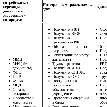
потребоваться
Иностранным гражданам
переводы
Граждана
для:
документов,
заверенные у
нотариуса:
Получения РВП
Офо
Получения ВНЖ
Леч
Получения
Пол
гражданства РФ
сос
Оформления патента
банк
на работу
Под
Регистрации по месту
ВН
ММЦ
жительства
Под
МФЦ (Мои
Трудоустройства
РВ
документы)
Получения ИНН
Под
ФНС
Получения СНИЛС
гра
ПФР
Получения ОМС
Труд
ФОМС
Поступления в
гра
МВД
российское
Гос
Органы
образовательное
рег
нотариата
учреждение
ост
Посольства и
Проведения операций
ино
консульства
в банке
обр
Медицинские
Государственная
учр